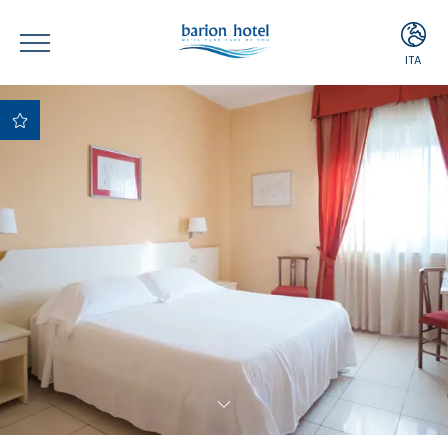
ITA
ITA
ENG
Miglior Prezzo
Garantito
Migliori condizioni di
cancellazione e
pagamento
Upgrade Gratuito in
base alla
disponibilità
Minibar gratuito