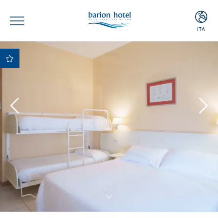
ITA
ITA
ENG
Miglior Prezzo
Garantito
Migliori condizioni di
cancellazione e
pagamento
Upgrade Gratuito in
base alla
disponibilità
Minibar gratuito