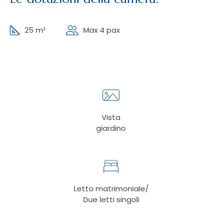
25 m²
Max 4 pax
Vista
giardino
Letto matrimoniale/
Due letti singoli