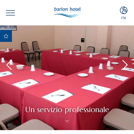
ITA
ITA
ENG
Miglior Prezzo
Garantito
Migliori condizioni di
cancellazione e
pagamento
Upgrade Gratuito in
base alla
disponibilità
Minibar gratuito
Un servizio professionale