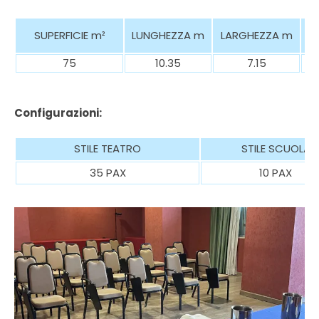
SUPERFICIE
m²
LUNGHEZZA m
LARGHEZZA m
75
10.35
7.15
Configurazioni:
STILE TEATRO
STILE SCUOLA
35 PAX
10 PAX
Photo Gallery