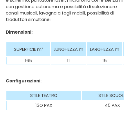
e schermo, puntatore laser, microfonia con e senza fili
con gestione autonoma e possibilità di selezionare
canali musicali, lavagna a fogli mobili, possibilità di
traduttori simultanei
Dimensioni:
SUPERFICIE
m²
LUNGHEZZA m
LARGHEZZA m
165
11
15
Configurazioni:
STILE TEATRO
STILE SCUOLA
13O PAX
45 PAX