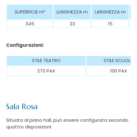
SUPERFICIE
m²
LUNGHEZZA m
LARGHEZZA m
345
23
15
Configurazioni:
STILE TEATRO
STILE SCUOLA
270 PAX
100 PAX
Sala Rosa
Situata al piano hall, può essere configurata secondo
quattro disposizioni: