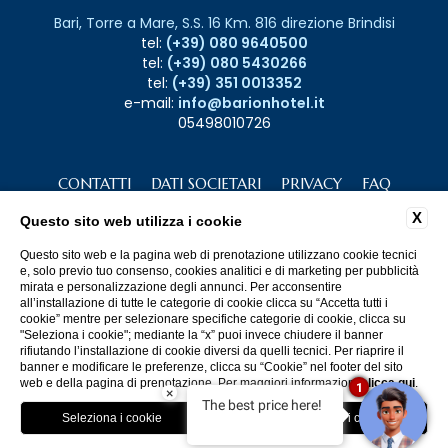
Bari, Torre a Mare, S.S. 16 Km. 816 direzione Brindisi
tel:
(+39) 080 9640500
tel:
(+39) 080 5430266
tel:
(+39) 351 0013352
e-mail:
info@barionhotel.it
05498010726
CONTATTI
DATI SOCIETARI
PRIVACY
FAQ
COOKIE
LAVORA CON NOI
GDS
ACCESSIBILITÀ
X
Questo sito web utilizza i cookie
Questo sito web e la pagina web di prenotazione utilizzano cookie tecnici
e, solo previo tuo consenso, cookies analitici e di marketing per pubblicità
mirata e personalizzazione degli annunci. Per acconsentire
all’installazione di tutte le categorie di cookie clicca su “Accetta tutti i
cookie” mentre per selezionare specifiche categorie di cookie, clicca su
"Seleziona i cookie"; mediante la “x” puoi invece chiudere il banner
rifiutando l’installazione di cookie diversi da quelli tecnici. Per riaprire il
WEBSITE BY BLASTNESS
banner e modificare le preferenze, clicca su “Cookie” nel footer del sito
web e della pagina di prenotazione. Per maggiori informazioni
clicca qui
.
1
×
The best price here!